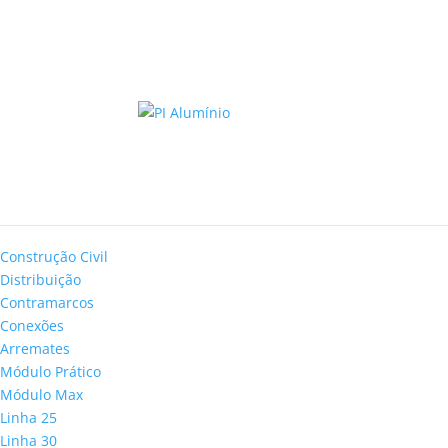
Catálogo Online de Perfis
ECO-058
Selecionar perfil
Peso: 0.285 Kg/m
Construção Civil
Distribuição
Contramarcos
Conexões
Arremates
Módulo Prático
Módulo Max
Linha 25
Linha 30